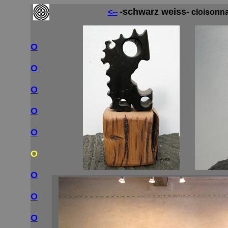
-schwarz weiss-
<--
cloisonn
O
O
O
O
O
O
O
O
O