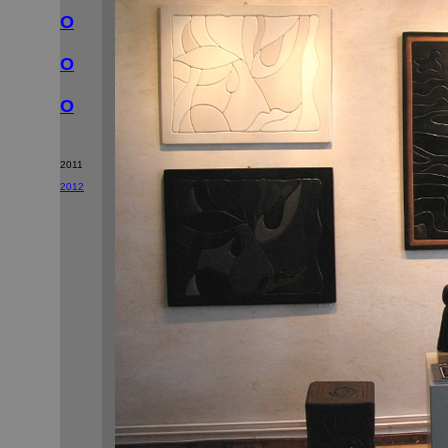
O
O
O
2011
2012