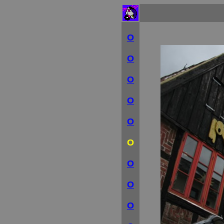
O
O
O
O
O
O
O
O
O