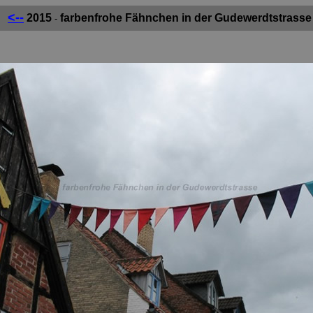
<--
2015
farbenfrohe Fähnchen in der Gudewerdtstrasse
-