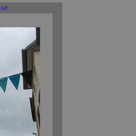
-->
...