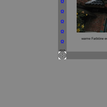
O
O
O
O
warme Farbtöne e
O
2015