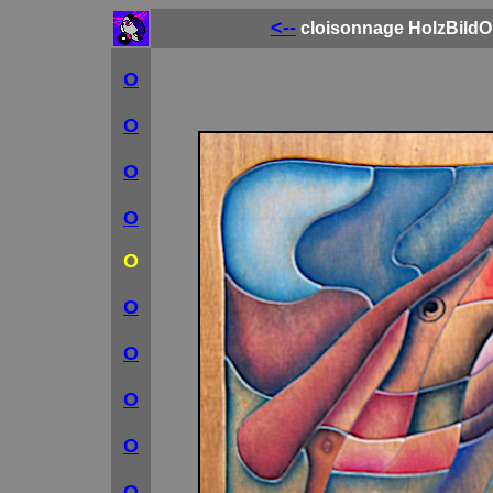
<--
cloisonnage HolzBildO
O
O
O
O
O
O
O
O
O
O