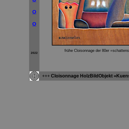
O
O
frühe Cloisonnage der 80er =sch
2022
+++
Cloisonnage HolzBildObjekt =Kuen