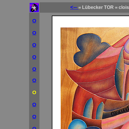
<--
= Lübecker TOR = cloi
O
O
O
O
O
O
O
O
O
O