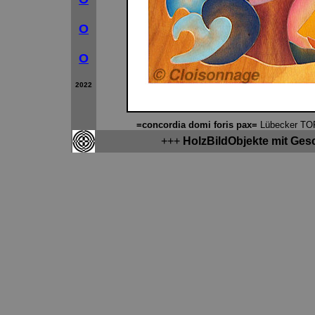
O
O
2022
=concordia domi foris pax=
Lübecker TOR
+++
HolzBildObjekte mit Ges