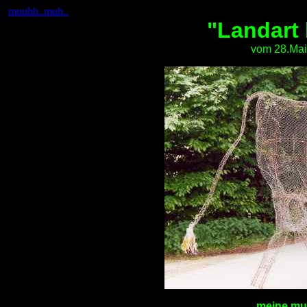
muuhh..muh..
"Landart
vom 28.Mai
meine mul